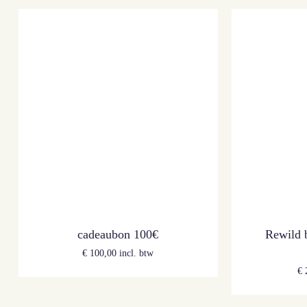
cadeaubon 100€
Rewild 
€
100,00
incl. btw
€