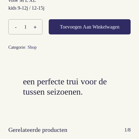
volw M L XL
kids 9-12j / 12-15j
Toevoegen Aan Winkelwagen
Categorie:
Shop
een perfecte trui voor de
Geen producten in je
tussen seizoenen.
winkelwagen.
Go To Shop
Gerelateerde producten
1/8