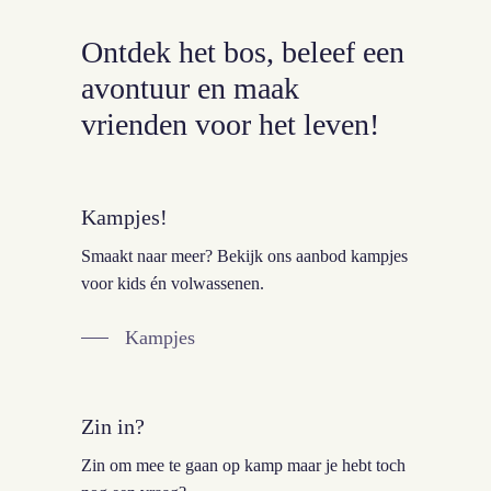
jazeker! we hebben een groepstent voor de
kampeer 2daagse. hier kunnen 8 personen in
Ontdek
het
bos,
beleef
een
slapen. reserveren verplicht!
avontuur
en
maak
vrienden
voor
het
leven!
Kampjes!
Smaakt naar meer? Bekijk ons aanbod kampjes
voor kids én volwassenen.
Kampjes
Zin in?
Zin om mee te gaan op kamp maar je hebt toch