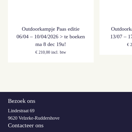
Outdoorkampje Paas editie
Outdoork
06/04 – 10/04/2026 > te boeken
13/07 – 
ma 8 dec 19u!
€
2
€
210,00
incl. btw
Bezoek ons
Lindestraat 69
9620 Velzeke-Ruddershove
Contacteer ons