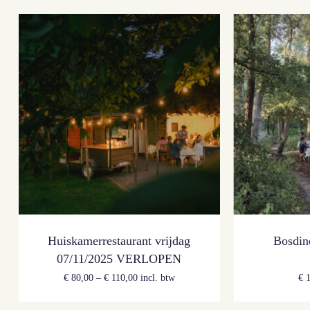
Huiskamerrestaurant vrijdag
Bosdin
07/11/2025 VERLOPEN
€
80,00
–
€
110,00
incl. btw
€
1