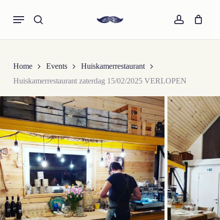
Skip
Menu
to
search
account
Cart
Close
Cart
main
content
Home
Events
Huiskamerrestaurant
Huiskamerrestaurant zaterdag 15/02/2025 VERLOPEN