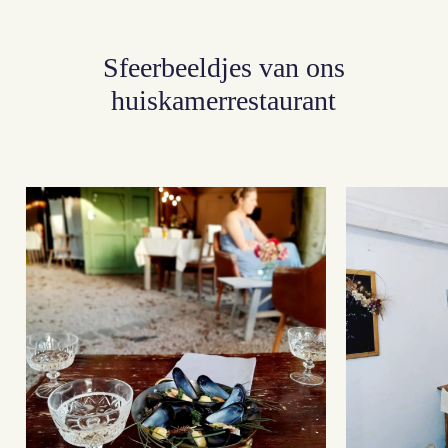
Sfeerbeeldjes
van
ons
huiskamerrestaurant
Geen producten in je
winkelwagen.
Go To Shop